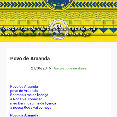
Povo de Aruanda,
Meu berimbau me de liçença
Povo de
Aruandá
A
nossa roda
vai começar
Povo de Aruanda
21/06/2016
⋅
Aucun commentaire
Povo de Aruanda
povo de Aruandá
Berimbau me de liçença
a Roda vai começar
meu Berimbau me de liçença
a nossa Roda vai começar
Povo de Aruanda