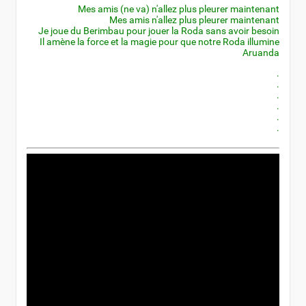
Mes amis (ne va) n'allez plus pleurer maintenant
Mes amis n'allez plus pleurer maintenant
Je joue du Berimbau pour jouer la Roda sans avoir besoin
Il amène la force et la magie pour que notre Roda illumine
Aruanda
.
.
.
.
.
.